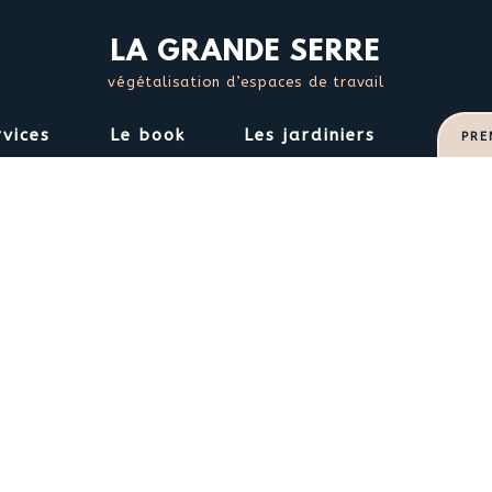
S
k
LA GRANDE SERRE
i
végétalisation d’espaces de travail
p
t
rvices
Le book
Les jardiniers
PRE
o
c
o
n
t
e
n
t