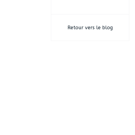
e
r
Retour vers le blog
: