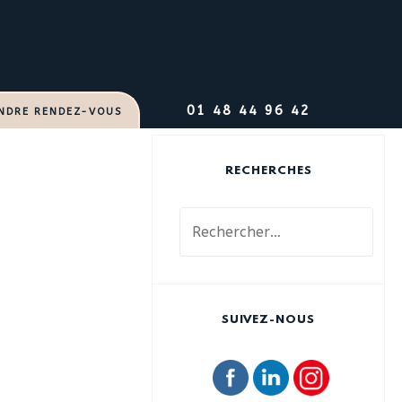
01 48 44 96 42
NDRE RENDEZ-VOUS
RECHERCHES
R
e
c
h
e
SUIVEZ-NOUS
r
c
h