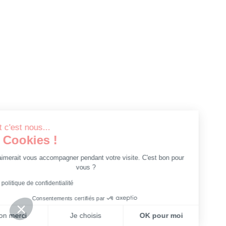
alut c'est nous...
les Cookies !
On aimerait vous accompagner pendant votre visite. C'est bon pour
vous ?
re la politique de confidentialité
Consentements certifiés par
Non merci
Je choisis
OK pour moi