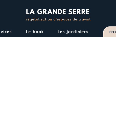
S
k
LA GRANDE SERRE
i
végétalisation d’espaces de travail
p
t
rvices
Le book
Les jardiniers
PRE
o
c
o
n
t
e
n
t