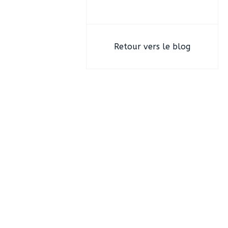
e
r
Retour vers le blog
: