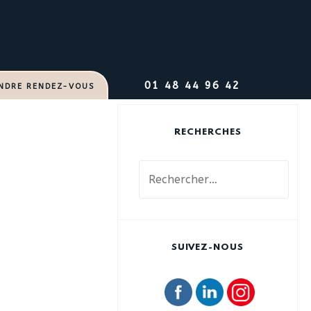
01 48 44 96 42
NDRE RENDEZ-VOUS
RECHERCHES
R
e
c
h
e
SUIVEZ-NOUS
r
c
h