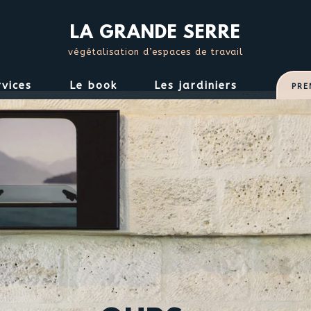
S
k
LA GRANDE SERRE
i
végétalisation d’espaces de travail
p
t
rvices
Le book
Les jardiniers
PRE
o
c
o
n
t
e
n
t